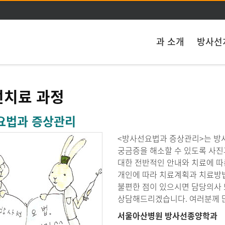
주메뉴 바로가기
본문 바로가기
과 소개
방사선
선치료 과정
요법과 증상관리
<방사선요법과 증상관리>는 방사
궁금증을 해소할 수 있도록 사진
대한 전반적인 안내와 치료에 따
개인에 따라 치료계획과 치료방법
불편한 점이 있으시면 담당의사
상담해드리겠습니다. 여러분께 많
서울아산병원 방사선종양학과