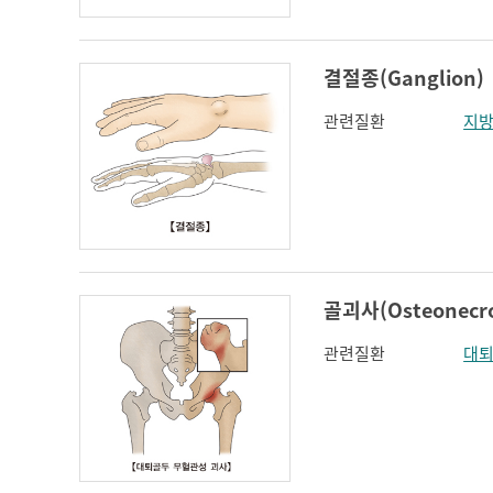
결절종(Ganglion)
관련질환
지
골괴사(Osteonecro
관련질환
대퇴