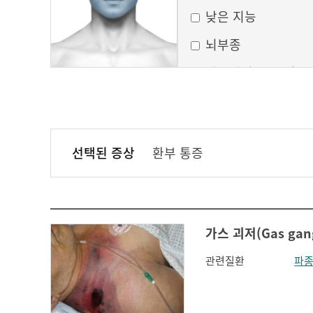
낮은 지능
뇌부종
달모양의 둥근 얼굴
만성 부비동염
무균성 뇌막염
선택된 증상
환부 통증
볼이 처짐
실행증
안면홍조
가스 괴저(Gas gan
얼굴모양변화
관련질환
파
얼굴이 밋밋함
의식 변화