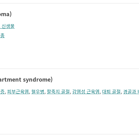
oma)
 신생물
육종
tment syndrome)
간증
,
피부근육염
,
혈우병
,
팔죽지 골절
,
감염성 근육염
,
대퇴 골절
,
경골과 