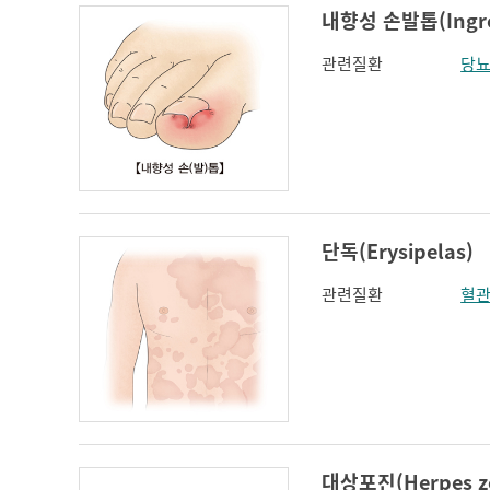
내향성 손발톱(Ingrow
관련질환
당
단독(Erysipelas)
관련질환
혈
대상포진(Herpes zo