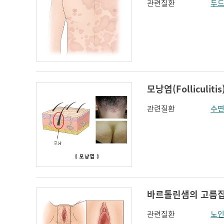
관련질환
두
모낭염(Folliculitis
관련질환
수면
바르톨린샘의 고름집(Abs
관련질환
노인