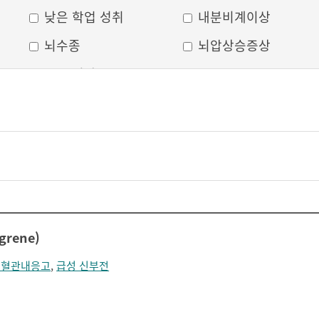
낮은 학업 성취
내분비계이상
뇌수종
뇌압상승증상
두부 외상
두통
머리모양 변형
모발 탈색
무의식
박동성 통증
비웃는 듯한 표정
삐뚤어진 눈, 코, 입
안면 변형
안면마비
어지러움
언어장애
grene)
얼굴부종
얼굴에 땀이 남
종혈관내응고
,
급성 신부전
얼굴이 화끈거림
얼굴형태의 이상
의식 저하
이마가 넓어짐