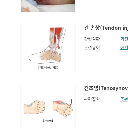
인지장애
코 옆과 입꼬리 주름
하악전돌
건 손상(Tendon inj
관련질환
회전
관련용어
아
건초염(Tenosynovi
관련질환
주관