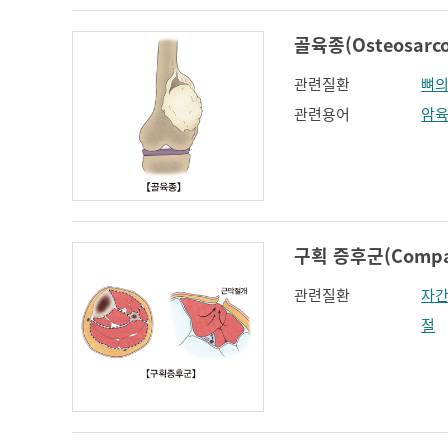
골육종(Osteosarc
관련질환
뼈의
관련용어
암
구획 증후군(Compar
관련질환
자
절