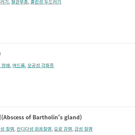
드러기
,
혈관부종
,
콜린성 두드러기
)
 장애
,
여드름
,
모공성 각화증
cess of Bartholin's gland)
성 질염
,
칸디다성 외음질염
,
요로 감염
,
급성 질염