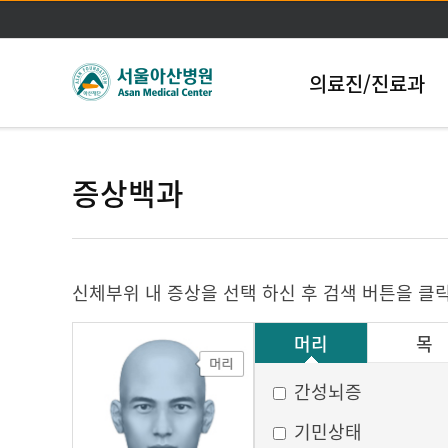
의료진/진료과
증상백과
신체부위 내 증상을 선택 하신 후 검색 버튼을 클
머리
목
그 외
간성뇌증
기민상태