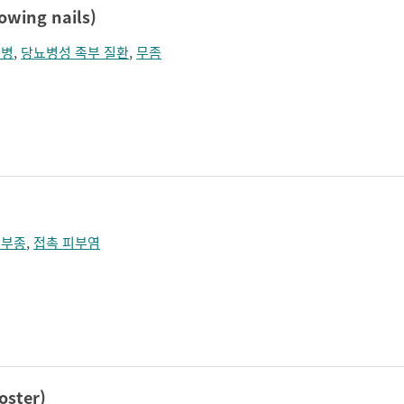
ing nails)
뇨병
,
당뇨병성 족부 질환
,
무좀
관부종
,
접촉 피부염
ster)