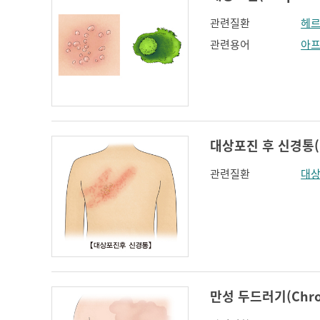
관련질환
헤르
관련용어
아
대상포진 후 신경통(Pos
관련질환
대
만성 두드러기(Chroni