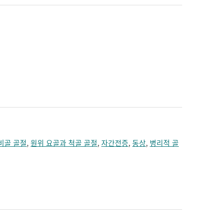
비골 골절
,
원위 요골과 척골 골절
,
자간전증
,
동상
,
병리적 골