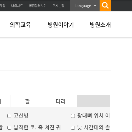
Language
가입
나의차트
병원둘러보기
오시는길
의학교육
병원이야기
병원소개
이
팔
다리
고산병
광대뼈 위치 이상
함
납작한 코, 축 쳐진 귀
낮 시간대의 졸음