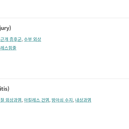
졸림
지남력 장애
콧등이 넓어짐
턱끝이 커보임
학습장애
혼돈
ury)
근개 증후군
,
수부 외상
킬레스힘줄
tis)
절 외상과염
,
아킬레스 건염
,
방아쇠 수지
,
내상과염