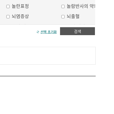
놀란표정
놀람반사의 약화
뇌염증상
뇌출혈
두피 건조
두피 열상
검색
선택 초기화
모발이 가늘어짐
모발이 거침
방향감각 상실
볼, 눈주위 움푹 꺼짐
수막자극증상
실인증
안면부 출혈
안면통
얼굴 중심선이 안맞음
얼굴 한쪽의 반점
얼굴에 털이 자람
얼굴의 나비모양 홍반
운동 실어증
원형, 타원형의 탈모
이마의 주름
이중턱