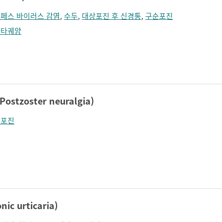
페스 바이러스 감염
,
수두
,
대상포진 후 신경통
,
구순포진
프타궤양
tzoster neuralgia)
상포진
c urticaria)