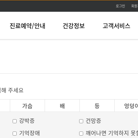
본문바로가기
로그인
회원
진료예약/안내
건강정보
고객서비스
릭해 주세요
가슴
배
등
엉덩
강박증
건망증
기억장애
깨어나면 기억하지 못