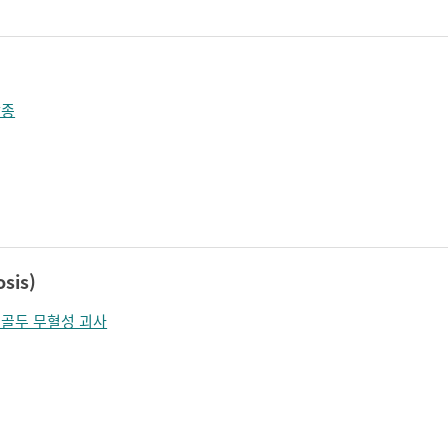
방종
sis)
골두 무혈성 괴사