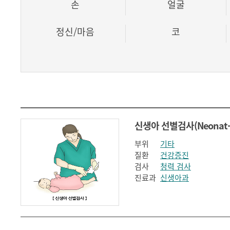
손
얼굴
정신/마음
코
신생아 선별검사(
부위
기타
질환
건강증진
검사
청력 검사
진료과
신생아과