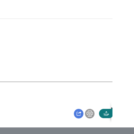
짓누르는 느낌
치매
턱의 통증
편두통
혼수