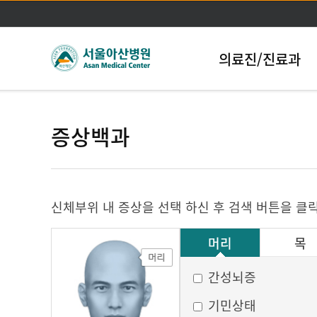
의료진/진료과
증상백과
신체부위 내 증상을 선택 하신 후 검색 버튼을 클
머리
목
그 외
간성뇌증
기민상태