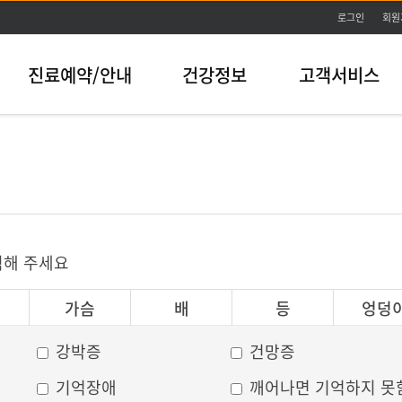
본문바로가기
로그인
회원
진료예약/안내
건강정보
고객서비스
릭해 주세요
가슴
배
등
엉덩
강박증
건망증
기억장애
깨어나면 기억하지 못