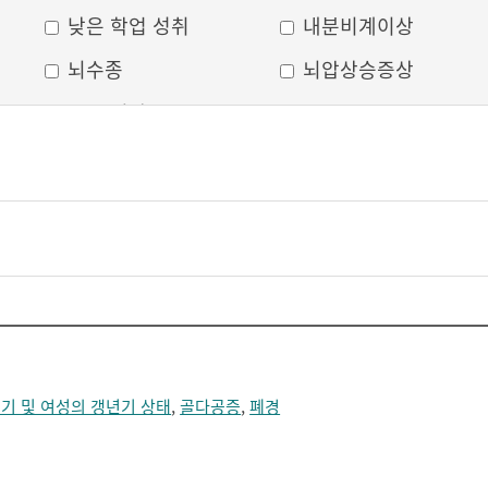
낮은 학업 성취
내분비계이상
뇌수종
뇌압상승증상
두부 외상
두통
머리모양 변형
모발 탈색
무의식
박동성 통증
비웃는 듯한 표정
삐뚤어진 눈, 코, 입
안면 변형
안면마비
어지러움
언어장애
얼굴부종
얼굴에 땀이 남
기 및 여성의 갱년기 상태
,
골다공증
,
폐경
얼굴이 화끈거림
얼굴형태의 이상
의식 저하
이마가 넓어짐