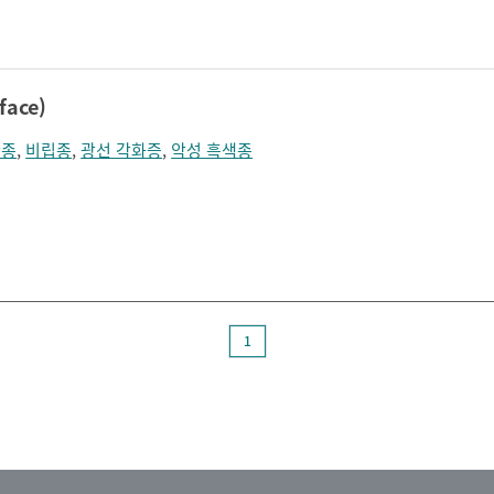
졸림
지남력 장애
콧등이 넓어짐
턱끝이 커보임
학습장애
혼돈
ace)
관종
,
비립종
,
광선 각화증
,
악성 흑색종
1