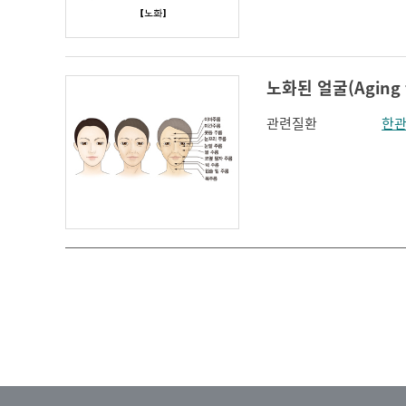
인지장애
코 옆과 입꼬리 주름
하악전돌
노화된 얼굴(Aging f
관련질환
한