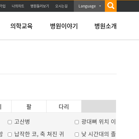
Language
가입
나의차트
병원둘러보기
오시는길
의학교육
병원이야기
병원소개
이
팔
다리
고산병
광대뼈 위치 이상
함
납작한 코, 축 쳐진 귀
낮 시간대의 졸음