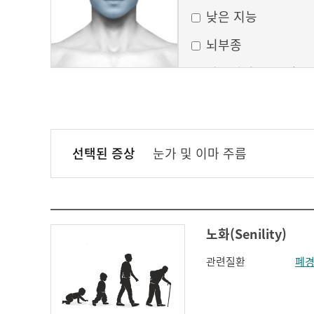
낮은 지능
뇌부종
달모양의 둥근 얼굴
만성 부비동염
무균성 뇌막염
선택된 증상
눈가 및 이마 주름
볼이 처짐
실행증
안면홍조
노화(Senility)
얼굴모양변화
관련질환
폐경
얼굴이 밋밋함
의식 변화