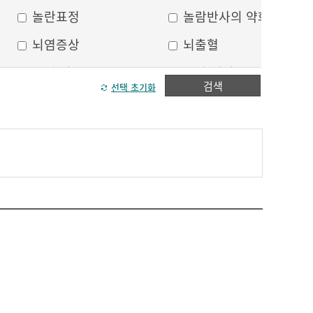
놀란표정
놀람반사의 약화
뇌염증상
뇌출혈
두피 건조
두피 열상
검색
선택 초기화
모발이 가늘어짐
모발이 거침
방향감각 상실
볼, 눈주위 움푹 꺼짐
수막자극증상
실인증
안면부 출혈
안면통
얼굴 중심선이 안맞음
얼굴 한쪽의 반점
얼굴에 털이 자람
얼굴의 나비모양 홍반
운동 실어증
원형, 타원형의 탈모
이마의 주름
이중턱