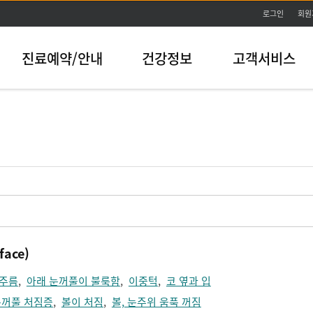
본문바로가기
로그인
회원
진료예약/안내
건강정보
고객서비스
ace)
 주름
,
아래 눈꺼풀이 불룩함
,
이중턱
,
코 옆과 입
눈꺼풀 처짐증
,
볼이 처짐
,
볼, 눈주위 움푹 꺼짐