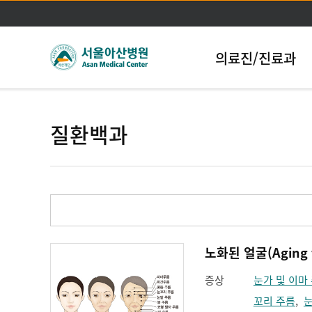
의료진/진료과
질환백과
노화된 얼굴(Aging f
증상
눈가 및 이마
꼬리 주름
,