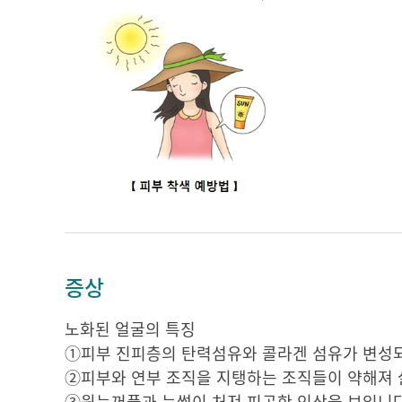
증상
노화된 얼굴의 특징
①피부 진피층의 탄력섬유와 콜라겐 섬유가 변성
②
피부와 연부 조직을 지탱하는 조직들이 약해져 
③
윗눈꺼풀과 눈썹이 처져 피곤한 인상을 보입니다