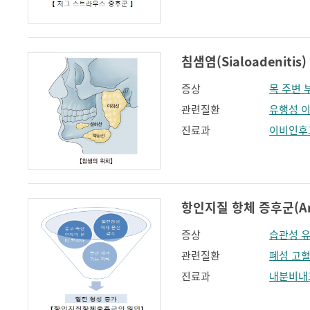
침샘염(Sialoadenitis)
증상
목 주변 
관련질환
유행성 
진료과
이비인후
항인지질 항체 증후군(Antip
증상
습관성 
관련질환
폐성 고
진료과
내분비내