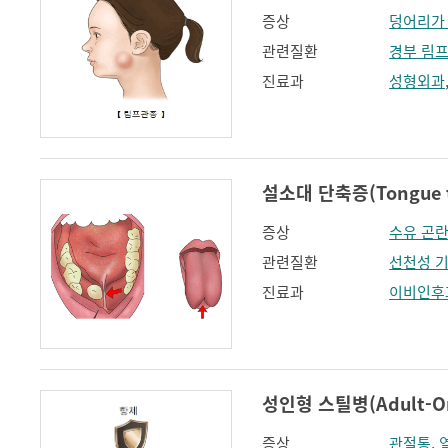
증상
덩어리가
관련질환
경부 림
진료과
성형외과
설소대 단축증(Tongue t
증상
수유 곤
관련질환
선천성 
진료과
이비인후
성인형 스틸병(Adult-Onse
증상
관절통
,