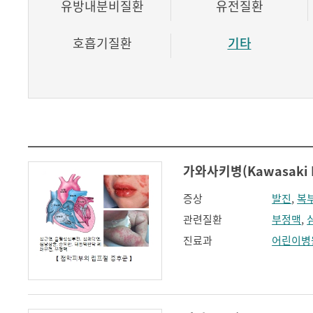
유방내분비질환
유전질환
호흡기질환
기타
가와사키병(Kawasaki D
증상
발진
,
복
관련질환
부정맥
,
진료과
어린이병