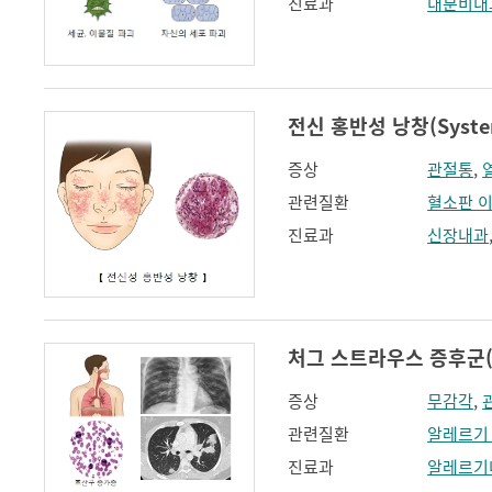
진료과
내분비내
전신 홍반성 낭창(Systemi
증상
관절통
,
관련질환
혈소판 
진료과
신장내과
처그 스트라우스 증후군(Chu
증상
무감각
,
관련질환
알레르기
진료과
알레르기