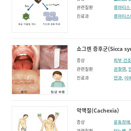
관련질환
류마티스
진료과
류마티스
쇼그렌 증후군(Sicca syn
증상
피부 건
관련질환
관절염
,
진료과
안과
,
이
악액질(Cachexia)
증상
운동장애
관련질환
당뇨병
,