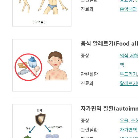
진료과
종양내과
음식 알레르기(Food all
증상
의식 저
맥
관련질환
두드러기
진료과
알레르기
자가면역 질환(autoimmu
증상
우울
,
소
관련질환
자가면역