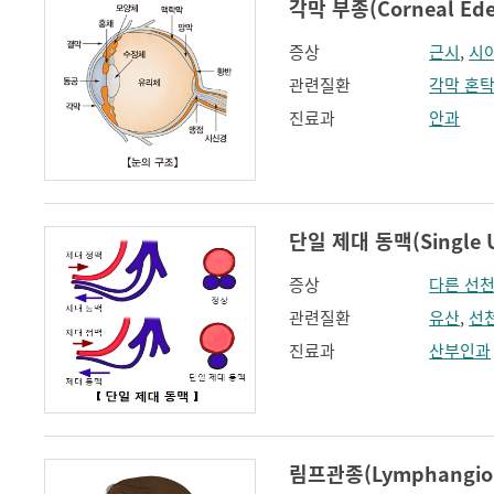
각막 부종(Corneal Ed
증상
근시
,
시
관련질환
각막 혼
진료과
안과
단일 제대 동맥(Single Um
증상
다른 선
관련질환
유산
,
선
진료과
산부인과
림프관종(Lymphangio