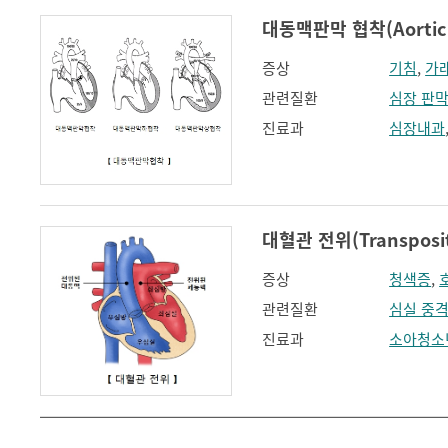
대동맥판막 협착(Aortic (v
증상
기침
,
가
관련질환
심장 판막
진료과
심장내과
대혈관 전위(Transpositio
증상
청색증
,
관련질환
심실 중격
진료과
소아청소