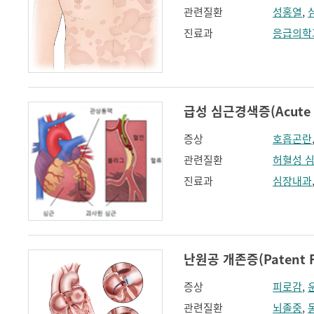
관련질환
성홍열
,
진료과
응급의학
급성 심근경색증(Acute my
증상
호흡곤란
관련질환
허혈성 
진료과
심장내과
난원공 개존증(Patent F
증상
피로감
,
관련질환
뇌졸중
,