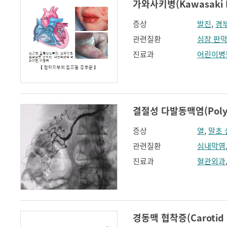
가와사키병(Kawasaki D
증상
발진
,
경
관련질환
심장 판막
진료과
어린이병
결절성 다발동맥염(Polyart
증상
열
,
말초
관련질환
심내막염
진료과
혈관외과
경동맥 협착증(Carotid ar