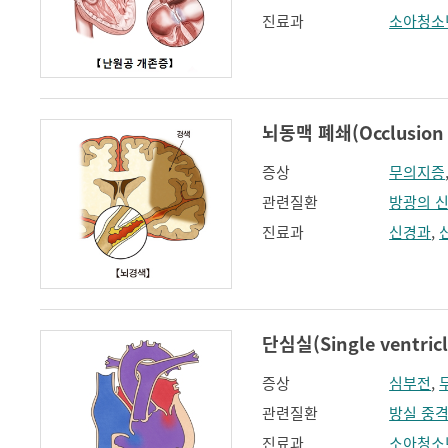
진료과
소아청소
뇌동맥 폐쇄(Occlusion of
증상
무의지증
관련질환
방광의 
진료과
신경과
,
단심실(Single ventricl
증상
심부전
,
관련질환
방실 중격
진료과
소아청소