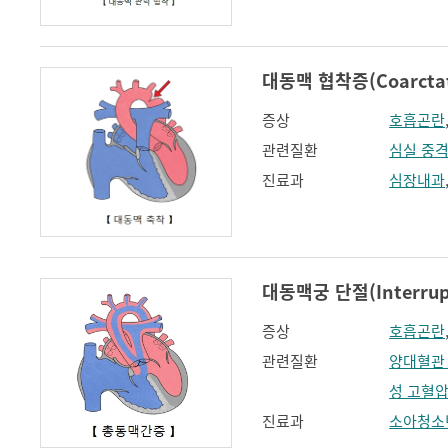
대동맥 협착증(Coarctati
증상
호흡곤란
관련질환
심실 중격
진료과
심장내과
대동맥궁 단절(Interrupte
증상
호흡곤란
관련질환
양대혈관
성 고혈
진료과
소아청소