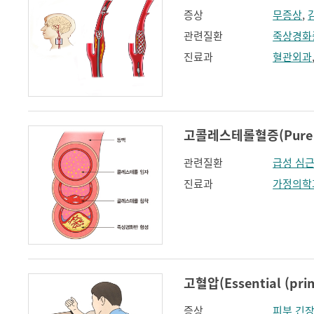
증상
무증상
,
관련질환
죽상경화
진료과
혈관외과
고콜레스테롤혈증(Pure hy
관련질환
급성 심
진료과
가정의학
고혈압(Essential (prim
증상
피부 긴