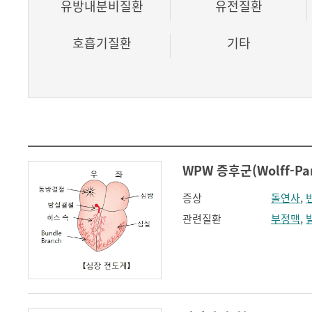
유방내분비질환
유전질환
호흡기질환
기타
WPW 증후군(Wolff-Par
증상
돌연사
,
관련질환
부정맥
,