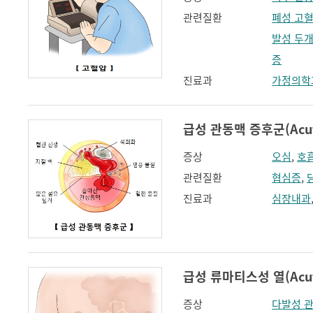
관련질환
폐성 고
발성 두개
증
진료과
가정의학
급성 관동맥 증후군(Acute
증상
오심
,
호
관련질환
협심증
,
진료과
심장내과
급성 류마티스성 열(Acute 
증상
다발성 