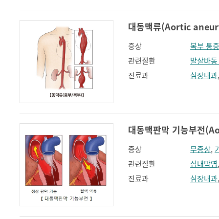
대동맥류(Aortic aneur
증상
복부 통
관련질환
발살바동
진료과
심장내과
대동맥판막 기능부전(Aortic 
증상
무증상
,
관련질환
심내막염
진료과
심장내과