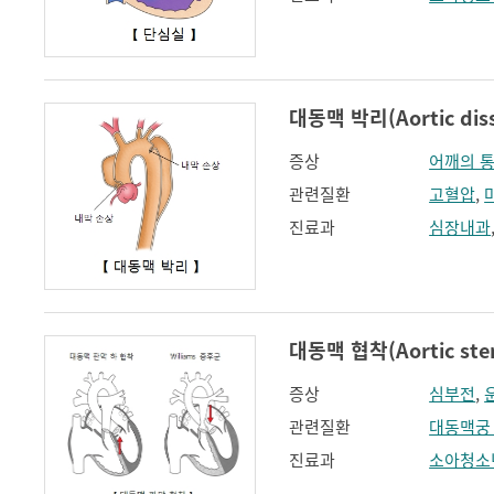
대동맥 박리(Aortic diss
증상
어깨의 
관련질환
고혈압
,
진료과
심장내과
대동맥 협착(Aortic sten
증상
심부전
,
관련질환
대동맥궁
진료과
소아청소