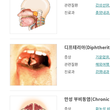
관련질환
갑상선암
진료과
종양내과
디프테리아(Diphtherit
증상
기운없음
관련질환
해외여행
진료과
감염내과
만성 부비동염(Chronic rh
증상
화농성 