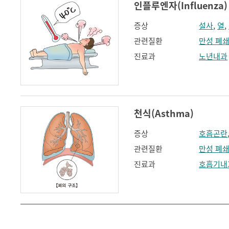
인플루엔자(Influenza)
증상
설사
,
열
,
관련질환
만성 폐
진료과
노년내과
천식(Asthma)
증상
호흡곤란
관련질환
만성 폐
진료과
호흡기내