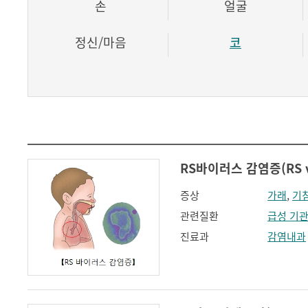
손
얼굴
정신/마음
코
RS바이러스 감염증(RS vir
증상
가래
,
기
관련질환
급성 기
진료과
감염내과