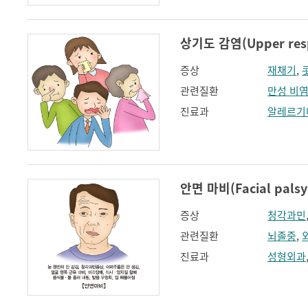
상기도 감염(Upper respi
증상
재채기
,
관련질환
만성 비
진료과
알레르기
안면 마비(Facial palsy
증상
청각과민
관련질환
뇌졸중
,
진료과
성형외과