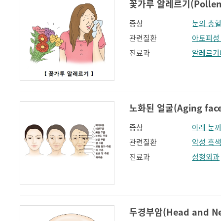
꽃가루 알레르기(Pollen a
증상
눈의 충
관련질환
아토피성
진료과
알레르기
노화된 얼굴(Aging face
증상
아래 눈
관련질환
악성 흑
진료과
성형외과
두경부암(Head and Nec