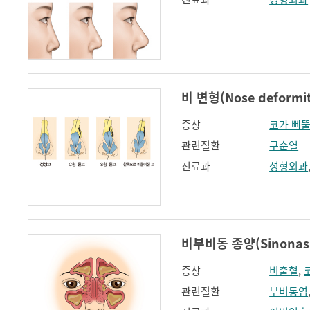
비 변형(Nose deformit
증상
코가 삐
관련질환
구순열
진료과
성형외과
비부비동 종양(Sinonasa
증상
비출혈
,
관련질환
부비동염