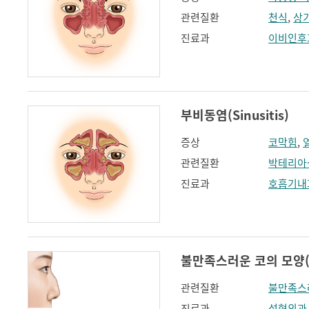
관련질환
천식
,
상
진료과
이비인후
부비동염(Sinusitis)
증상
코막힘
,
관련질환
박테리아
진료과
호흡기내
불만족스러운 코의 모양(flat
관련질환
불만족스
진료과
성형외과