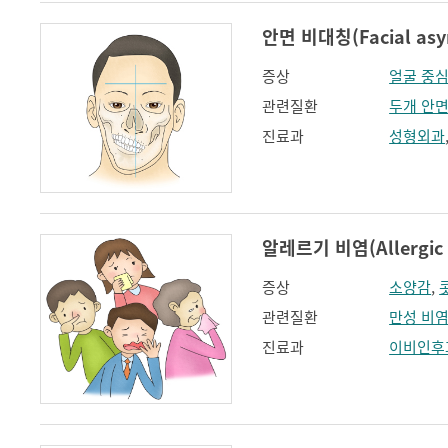
안면 비대칭(Facial asy
증상
얼굴 중
관련질환
두개 안
진료과
성형외과
알레르기 비염(Allergic r
증상
소양감
,
관련질환
만성 비
진료과
이비인후