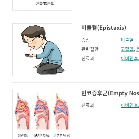
비출혈(Epistaxis)
증상
비출혈
관련질환
고혈압
,
진료과
이비인후
빈코증후군(Empty Nose
진료과
이비인후