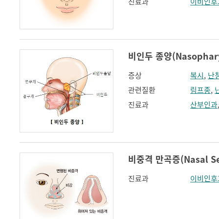
진료과
이비인후
비인두 종양(Nasophary
증상
복시
,
난
관련질환
림프종
,
진료과
산부인과
비중격 만곡증(Nasal Sep
진료과
이비인후