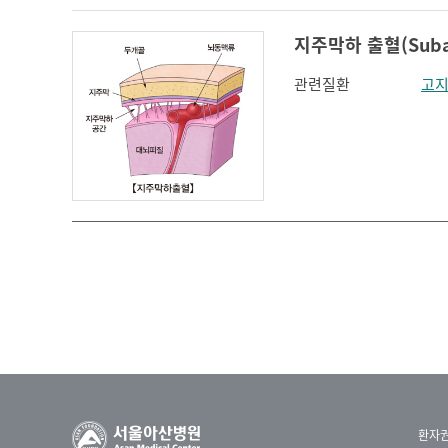
지주막하 출혈(Subar
관련질환
고
환자