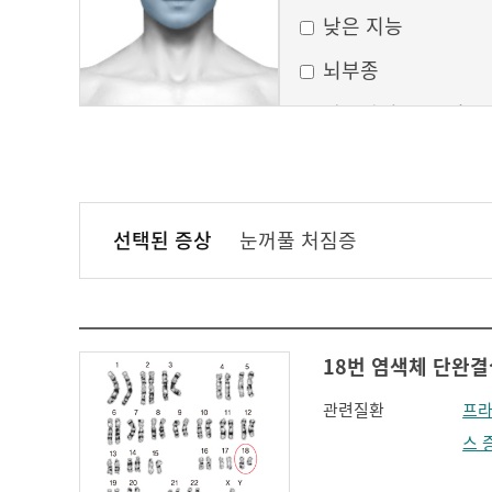
낮은 지능
뇌부종
달모양의 둥근 얼굴
만성 부비동염
무균성 뇌막염
선택된 증상
눈꺼풀 처짐증
볼이 처짐
실행증
안면홍조
18번 염색체 단완결실
얼굴모양변화
관련질환
프라
얼굴이 밋밋함
스 
의식 변화