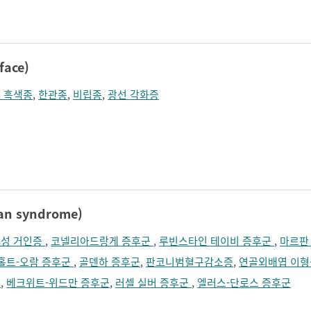
졸림
지남력 장애
콧등이 넓어짐
턱끝이 커보임
학습장애
혼돈
ace)
 흑색종
,
한관종
,
비립종
,
광선 각화증
n syndrome)
성 거인증
,
코넬리아드랑게 증후군
,
루빈스타인 테이비 증후군
,
마르판
홀트-오람 증후군
,
골덴하 증후군
,
판코니범혈구감소증
,
연골외배엽 이
군
,
베크위트-위드만 증후군
,
러셀 실버 증후군
,
엘러스-단로스 증후군