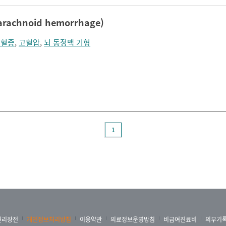
achnoid hemorrhage)
지혈증
,
고혈압
,
뇌 동정맥 기형
1
권리장전
개인정보처리방침
이용약관
의료정보운영방침
비급여진료비
의무기