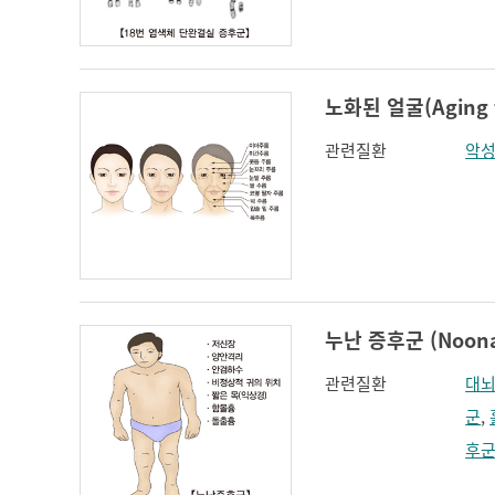
인지장애
코 옆과 입꼬리 주름
하악전돌
노화된 얼굴(Aging f
관련질환
악성
누난 증후군 (Noona
관련질환
대뇌
군
,
후