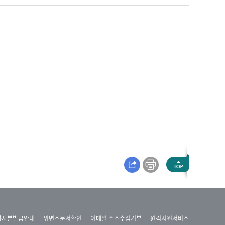
록사본발급안내
위변조문서확인
이메일 주소수집거부
원격지원서비스