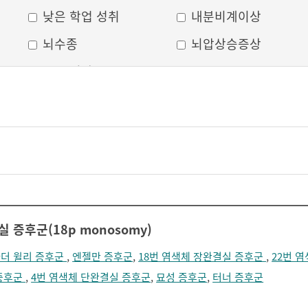
낮은 학업 성취
내분비계이상
뇌수종
뇌압상승증상
두부 외상
두통
머리모양 변형
모발 탈색
무의식
박동성 통증
비웃는 듯한 표정
삐뚤어진 눈, 코, 입
안면 변형
안면마비
어지러움
언어장애
 증후군(18p monosomy)
얼굴부종
얼굴에 땀이 남
더 윌리 증후군
,
엔젤만 증후군
,
18번 염색체 장완결실 증후군
,
22번 
얼굴이 화끈거림
얼굴형태의 이상
증후군
,
4번 염색체 단완결실 증후군
,
묘성 증후군
,
터너 증후군
의식 저하
이마가 넓어짐