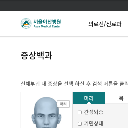
의료진/진료과
증상백과
신체부위 내 증상을 선택 하신 후 검색 버튼을 클
머리
목
그 외
간성뇌증
기민상태