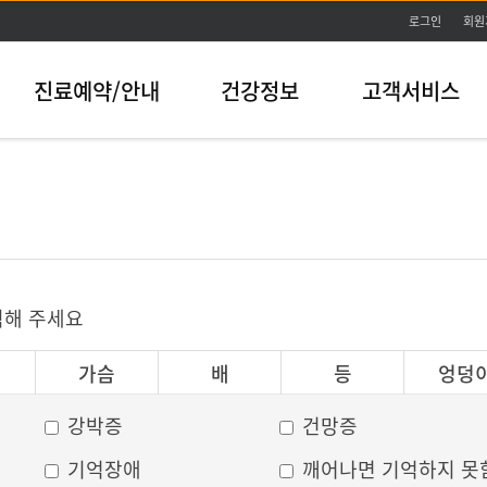
본문바로가기
로그인
회원
진료예약/안내
건강정보
고객서비스
릭해 주세요
가슴
배
등
엉덩
강박증
건망증
기억장애
깨어나면 기억하지 못