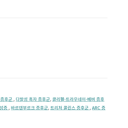
짓누르는 느낌
치매
턱의 통증
편두통
혼수
 증후군
,
다발성 흑자 증후군
,
클리펠-트라우네이-베버 증후
형성증
,
바르덴부르크 증후군
,
트리처 콜린스 증후군
,
ARC 증