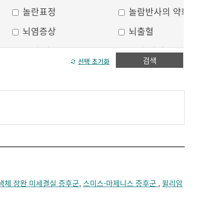
놀란표정
놀람반사의 약화
뇌염증상
뇌출혈
두피 건조
두피 열상
검색
선택 초기화
모발이 가늘어짐
모발이 거침
방향감각 상실
볼, 눈주위 움푹 꺼짐
수막자극증상
실인증
안면부 출혈
안면통
얼굴 중심선이 안맞음
얼굴 한쪽의 반점
얼굴에 털이 자람
얼굴의 나비모양 홍반
염색체 장완 미세결실 증후군
,
스미스-마제니스 증후군
,
윌리암
운동 실어증
원형, 타원형의 탈모
이마의 주름
이중턱