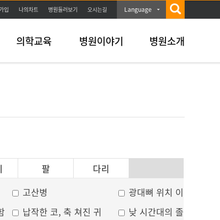
Language
가입
나의차트
병원둘러보기
오시는길
의학교육
병원이야기
병원소개
이
팔
다리
고산병
광대뼈 위치 이상
함
납작한 코, 축 쳐진 귀
낮 시간대의 졸음