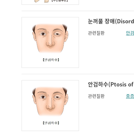
눈꺼풀 장애(Disorder
관련질환
안
안검하수(Ptosis of 
관련질환
중증