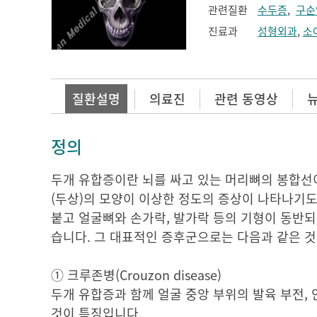
관련질환
수두증
,
구순
진료과
성형외과
,
소
질환설명
의료진
관련 동영상
정의
두개 유합증이란 뇌를 싸고 있는 머리뼈의 봉합선
(두상)의 모양이 이상한 정도의 증상이 나타나기도
붙고 얼굴뼈와 손가락, 발가락 등의 기형이 동반되
습니다. 그 대표적인 증후군으로는 다음과 같은 것
① 크루존병(Crouzon disease)
두개 유합증과 함께 얼굴 중앙 부위의 발육 부전,
것이 특징입니다.