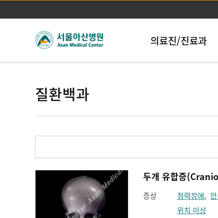
의료진/진료과
질환백과
두개 유합증(Cranios
증상
청력장애
,
안
위치 이상