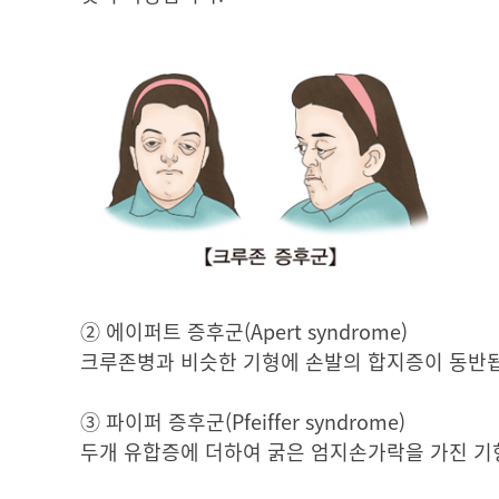
② 에이퍼트 증후군(Apert syndrome)
크루존병과 비슷한 기형에 손발의 합지증이 동반
③ 파이퍼 증후군(Pfeiffer syndrome)
두개 유합증에 더하여 굵은 엄지손가락을 가진 기