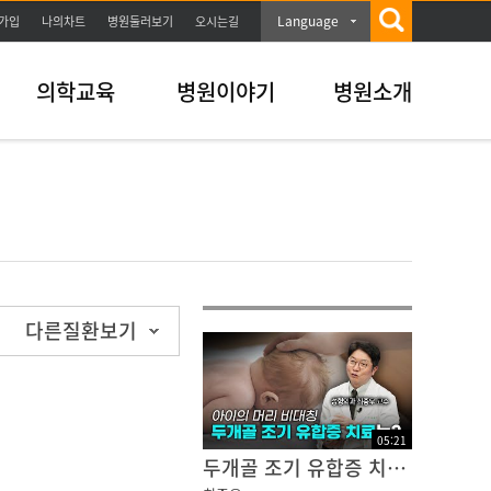
Language
가입
나의차트
병원둘러보기
오시는길
의학교육
병원이야기
병원소개
다른질환보기
05
:
21
두개골 조기 유합증 치료는?